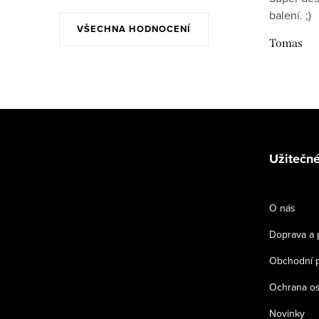
balení. ;)
VŠECHNA HODNOCENÍ
Tomas
Z
á
Užitečné
p
a
O nás
t
Doprava a 
í
Obchodní 
Ochrana os
Novinky