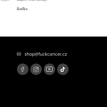
Radka
shop
@
fuckcancer.cz