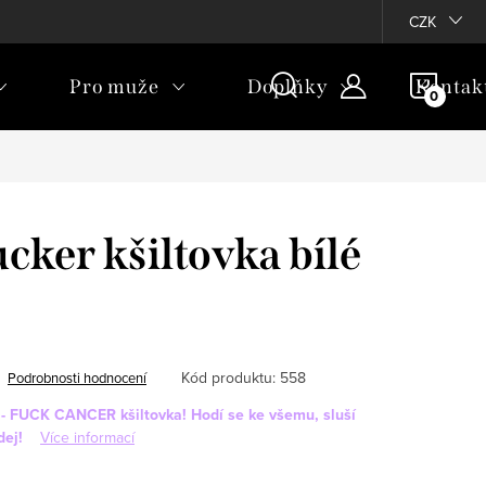
CZK
NÁKU
Pro muže
Doplňky
Kontak
KOŠÍ
cker kšiltovka bílé
Kód produktu:
558
Podrobnosti hodnocení
i - FUCK CANCER kšiltovka! Hodí se ke všemu, sluší
dej!
Více informací