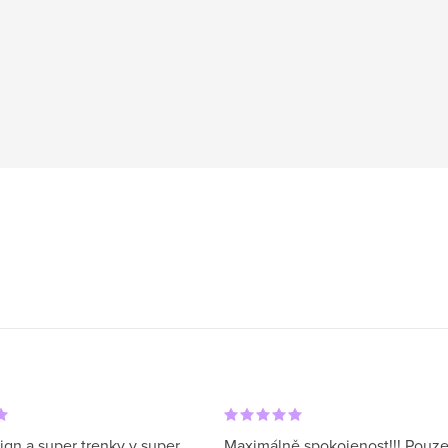
ign a super trenky v super
Maximálně spokojenost!!! Pouze