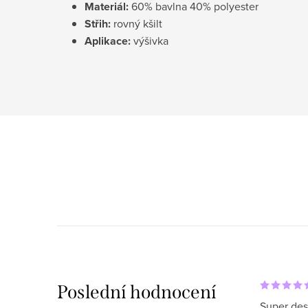
Materiál:
60% bavlna 40% polyester
Střih:
rovný kšilt
Aplikace:
výšivka
Poslední hodnocení
Super des