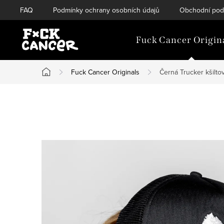
Přejít
FAQ
Podmínky ochrany osobních údajů
Obchodní pod
na
obsah
Fuck Cancer Origin
Fuck Cancer Originals
Černá Trucker kšiltov
Domů