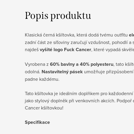
Popis produktu
Klasická černá kšiltovka, která dodá tvému outfitu
el
zadní část ze síťoviny zaručují vzdušnost, pohodlí a 
najdeš
vyšité logo Fuck Cancer
, které vypadá skvěl
Vyrobena z
60% bavlny a 40% polyesteru
, tato kši
odolná.
Nastavitelný pásek
umožňuje přizpůsobení v
padne každému.
Tato kšiltovka je ideálním doplňkem pro každodenní 
jako stylový doplněk při venkovních akcích. Podpoř 
Cancer kšiltovkou!
Specifikace