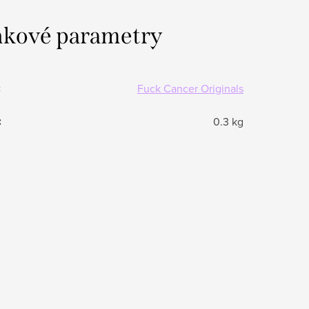
kové parametry
:
Fuck Cancer Originals
:
0.3 kg