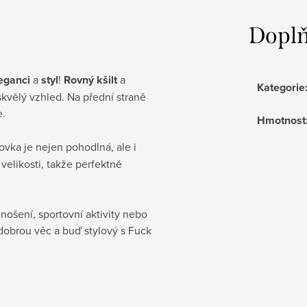
Doplň
eganci
a
styl
!
Rovný kšilt
a
Kategorie
skvělý vzhled. Na přední straně
e.
Hmotnost
ltovka je nejen pohodlná, ale i
elikosti, takže perfektně
nošení, sportovní aktivity nebo
dobrou věc a buď stylový s Fuck