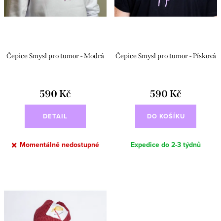
d
t
u
ů
k
t
Čepice Smysl pro tumor - Modrá
Čepice Smysl pro tumor - Písková
ů
590 Kč
590 Kč
DETAIL
DO KOŠÍKU
Momentálně nedostupné
Expedice do 2-3 týdnů