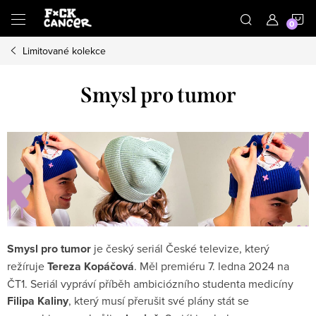
Přejít
N
na
obsah
Limitované kolekce
K
Smysl pro tumor
Smysl pro tumor
je český seriál České televize, který
režíruje
Tereza Kopáčová
. Měl premiéru 7. ledna 2024 na
ČT1. Seriál vypráví příběh ambiciózního studenta medicíny
Filipa Kaliny
, který musí přerušit své plány stát se