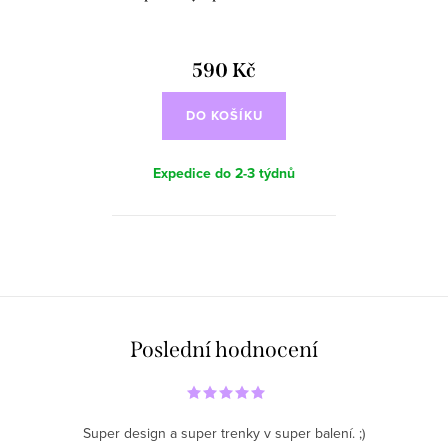
590 Kč
DO KOŠÍKU
Expedice do 2-3 týdnů
O
v
l
á
Poslední hodnocení
d
a
c
Super design a super trenky v super balení. ;)
í