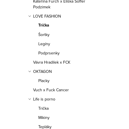
y
Kateřina Furch x Eliška Soffer
Podzimek
v
LOVE FASHION
ý
Trička
p
Šortky
i
Legíny
s
Podprsenky
u
Vávra Hradilek x FCK
OKTAGON
Placky
Vuch x Fuck Cancer
Life is porno
Trička
Mikiny
Tepláky