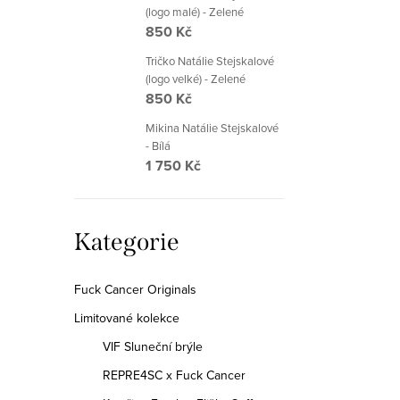
(logo malé) - Zelené
850 Kč
O
Tričko Natálie Stejskalové
(logo velké) - Zelené
v
850 Kč
l
Mikina Natálie Stejskalové
á
- Bílá
1 750 Kč
d
a
c
Přeskočit
Kategorie
kategorie
í
p
Fuck Cancer Originals
r
Limitované kolekce
v
VIF Sluneční brýle
k
REPRE4SC x Fuck Cancer