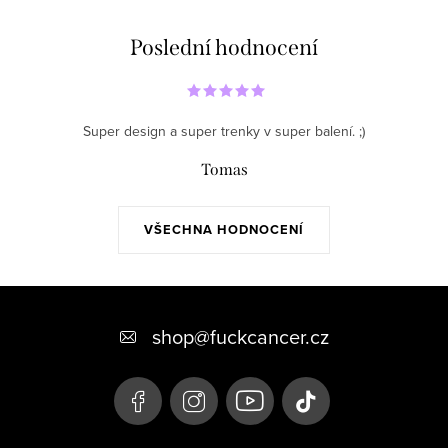
Poslední hodnocení
Super design a super trenky v super balení. ;)
Tomas
VŠECHNA HODNOCENÍ
Z
á
shop
@
fuckcancer.cz
p
a
t