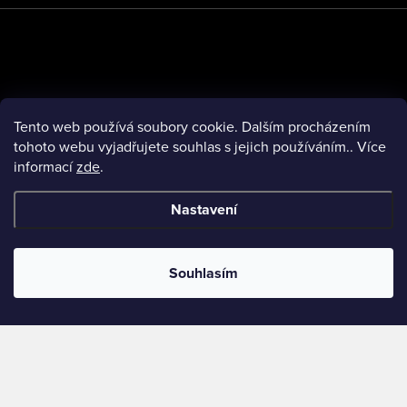
í
Tento web používá soubory cookie. Dalším procházením
tohoto webu vyjadřujete souhlas s jejich používáním.. Více
informací
zde
.
Přijímáme online platby
Nastavení
Shoptet.cz
Zásilkovna
Brandbros
MessageOK
TomášBederkaFoto
Souhlasím
Copyright 2026
Fuck Cancer
. Všechna práva vyhrazena.
Vytvořil Shoptet