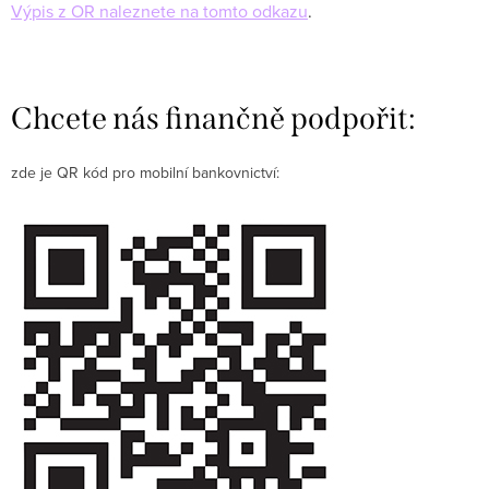
Výpis z OR naleznete na tomto odkazu
.
Chcete nás finančně podpořit:
zde je QR kód pro mobilní bankovnictví: