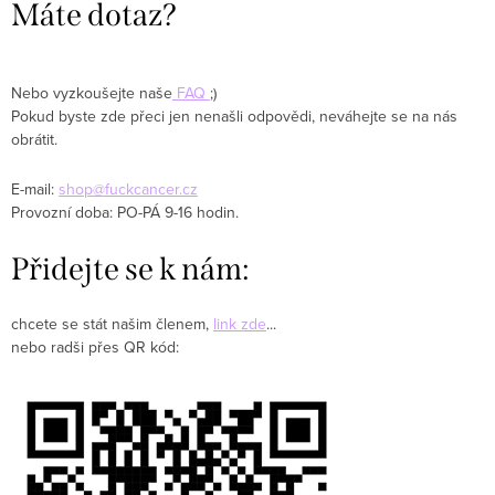
Máte dotaz?
Nebo vyzkoušejte naše
FAQ
;)
Pokud byste zde přeci jen nenašli odpovědi, neváhejte se na nás
obrátit.
E-mail:
shop@fuckcancer.cz
Provozní doba: PO-PÁ 9-16 hodin.
Přidejte se k nám:
chcete se stát našim členem,
link zde
...
nebo radši přes QR kód: