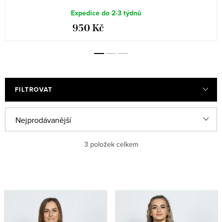
Expedice do 2-3 týdnů
950 Kč
FILTROVAT
Ř
Nejprodávanější
a
Nejlevnější
3
položek celkem
z
e
Nejdražší
V
n
ý
Abecedně
í
p
p