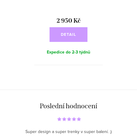
2 950 Kč
DETAIL
Expedice do 2-3 týdnů
O
v
l
á
Poslední hodnocení
d
a
c
Super design a super trenky v super balení. ;)
í