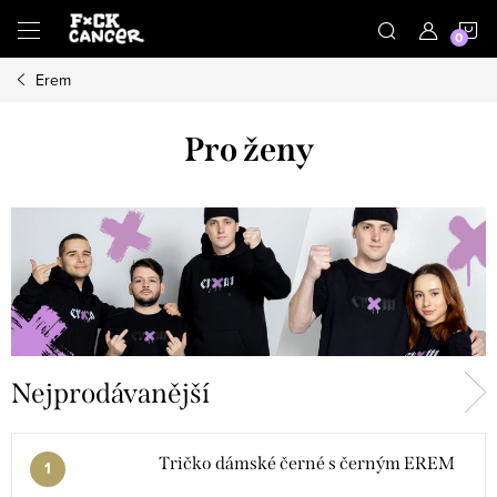
Přejít
N
na
obsah
Erem
K
Pro ženy
Nejprodávanější
Tričko dámské černé s černým EREM