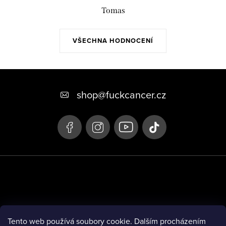
p
Tomas
r
v
VŠECHNA HODNOCENÍ
k
y
v
Z
ý
á
shop
@
fuckcancer.cz
p
p
i
a
s
u
t
í
Tento web používá soubory cookie. Dalším procházením