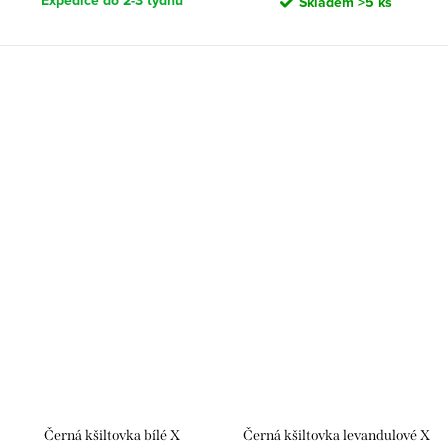
Expedice do 2-3 týdnů
Skladem
>5 ks
Černá kšiltovka bílé X
Černá kšiltovka levandulové X