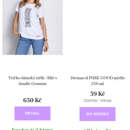
Tričko dámský střih - Bílé s
Dermacol PURE GOOD mýdlo
doodle Genuine
250 ml
59 Kč
650 Kč
Měrná
23,60 Kč / 100 ml
cena:
DETAIL
DO KOŠÍKU