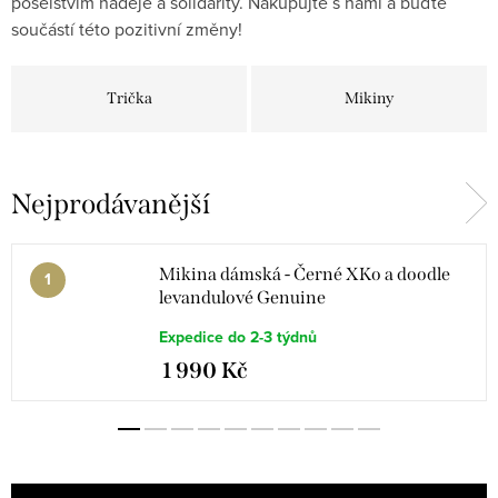
poselstvím naděje a solidarity. Nakupujte s námi a buďte
součástí této pozitivní změny!
Trička
Mikiny
Nejprodávanější
Mikina dámská - Černé XKo a doodle
levandulové Genuine
Expedice do 2-3 týdnů
1 990 Kč