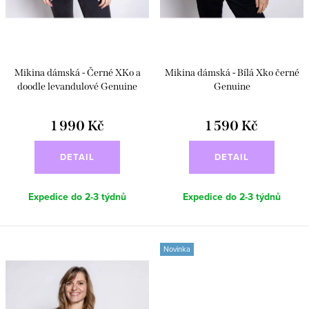
t
u
ů
k
t
Mikina dámská - Černé XKo a
Mikina dámská - Bílá Xko černé
ů
doodle levandulové Genuine
Genuine
1 990 Kč
1 590 Kč
DETAIL
DETAIL
Expedice do 2-3 týdnů
Expedice do 2-3 týdnů
Novinka