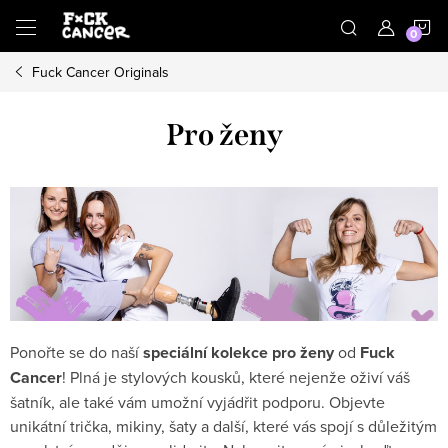
Přejít
N
na
obsah
Fuck Cancer Originals
K
Pro ženy
Ponořte se do naší
speciální kolekce pro ženy
od
Fuck
Cancer
! Plná je stylových kousků, které nejenže oživí váš
šatník, ale také vám umožní vyjádřit podporu. Objevte
unikátní trička, mikiny, šaty a další, které vás spojí s důležitým