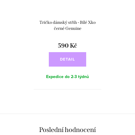
Tričko dámský střih - Bílé Xko
černé Genuine
590 Kč
DETAIL
Expedice do 2-3 týdnů
O
v
l
á
Poslední hodnocení
d