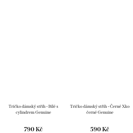
Tričko dámský střih - Bílé s
Tričko dámský střih - Černé Xko
cylindrem Genuine
černé Genuine
790 Kč
590 Kč