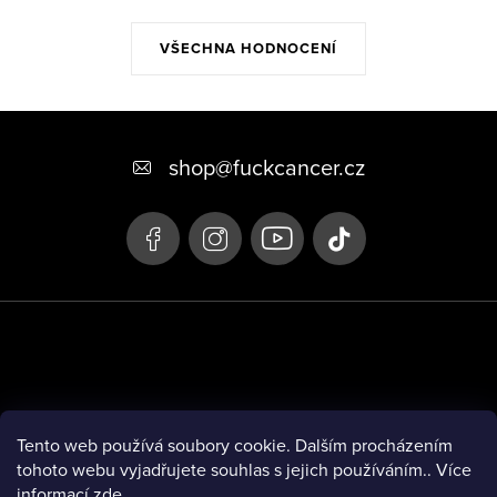
VŠECHNA HODNOCENÍ
Z
á
shop
@
fuckcancer.cz
p
a
t
í
Tento web používá soubory cookie. Dalším procházením
tohoto webu vyjadřujete souhlas s jejich používáním.. Více
informací
zde
.