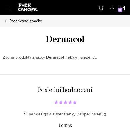
Přejít
N
na
obsah
Prodávané značky
K
Dermacol
Žádné produkty značky
Dermacol
nebyly nalezeny...
Poslední hodnocení
Super design a super trenky v super balení. ;)
Tomas