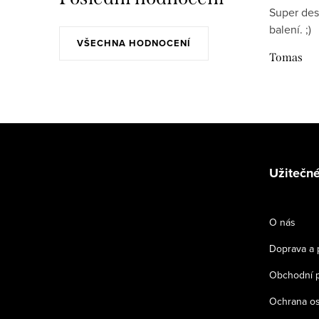
Super des
c
balení. ;)
í
VŠECHNA HODNOCENÍ
Tomas
p
r
v
Z
k
y
á
Užitečné
v
p
ý
a
p
O nás
t
i
Doprava a 
s
í
Obchodní 
u
Ochrana os