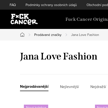
Přejít
FAQ
Podmínky ochrany osobních údajů
Obchodní pod
na
obsah
Fuck Cancer Origin
Prodávané značky
Jana Love Fashion
Domů
Jana Love Fashion
Ř
Nejprodávanější
Nejlevnější
Nejdražší
a
V
z
Nová kolekce
Nová k