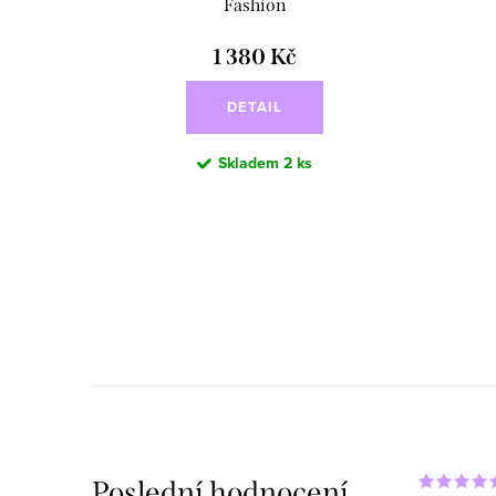
ů
Fashion
1 380 Kč
DETAIL
Skladem
2 ks
O
v
l
á
d
a
Poslední hodnocení