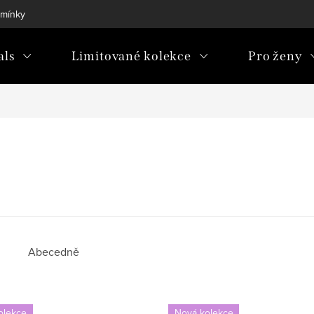
mínky
als
Limitované kolekce
Pro ženy
Abecedně
olekce
Nová kolekce