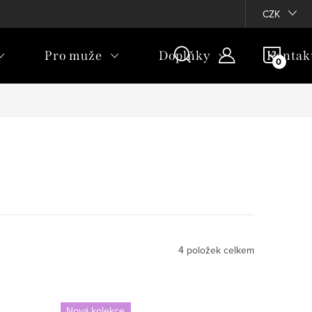
CZK
NÁKU
Pro muže
Doplňky
Kontak
KOŠÍ
4
položek celkem
Nová kolekce