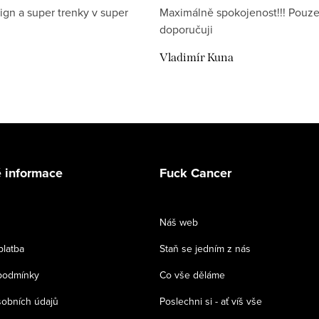
ign a super trenky v super
Maximálně spokojenost!!! Pouze
doporučuji
Vladimír Kuna
 informace
Fuck Cancer
Náš web
platba
Staň se jedním z nás
podmínky
Co vše děláme
obních údajů
Poslechni si - ať víš vše