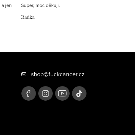
 a jen
Super, moc děkuji.
Radka
shop
@
fuckcancer.cz