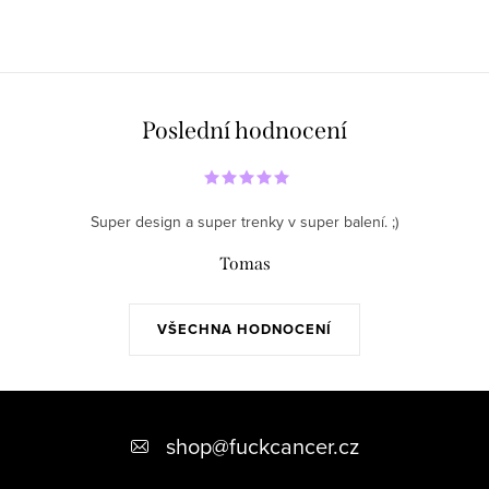
Poslední hodnocení
Super design a super trenky v super balení. ;)
Tomas
VŠECHNA HODNOCENÍ
Z
á
shop
@
fuckcancer.cz
p