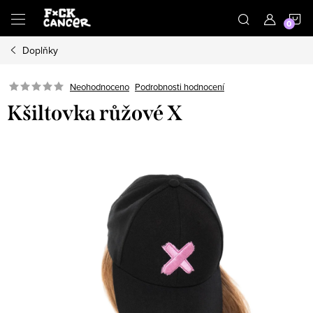
Přejít
N
na
obsah
Doplňky
K
Neohodnoceno
Podrobnosti hodnocení
Kšiltovka růžové X