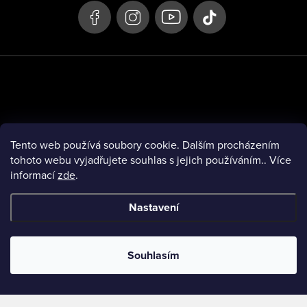
a
t
í
Tento web používá soubory cookie. Dalším procházením
tohoto webu vyjadřujete souhlas s jejich používáním.. Více
informací
zde
.
Přijímáme online platby
Nastavení
Shoptet.cz
Zásilkovna
Brandbros
MessageOK
TomášBederkaFoto
Souhlasím
Copyright 2026
Fuck Cancer
. Všechna práva vyhrazena.