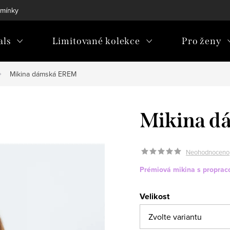
mínky
als
Limitované kolekce
Pro ženy
Mikina dámská EREM
Mikina 
Neohodnoceno
Prémiová mikina s proprac
Velikost