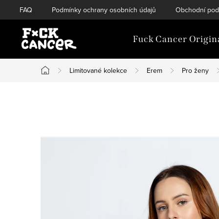
Přejít
FAQ
Podmínky ochrany osobních údajů
Obchodní pod
na
obsah
Fuck Cancer Origin
Limitované kolekce
Erem
Pro ženy
Domů