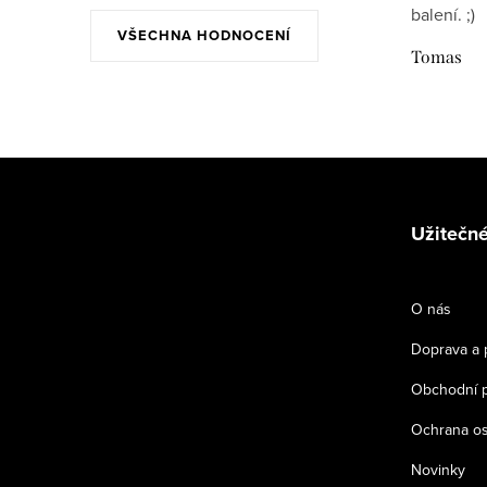
balení. ;)
VŠECHNA HODNOCENÍ
Tomas
Z
á
Užitečné
p
a
O nás
t
Doprava a 
í
Obchodní 
Ochrana os
Novinky