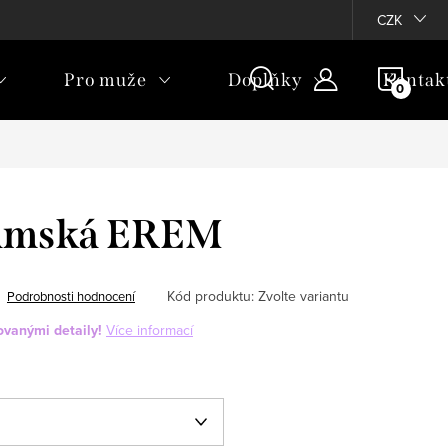
CZK
NÁKU
Pro muže
Doplňky
Kontak
KOŠÍ
dámská EREM
Kód produktu:
Zvolte variantu
Podrobnosti hodnocení
ovanými detaily!
Více informací