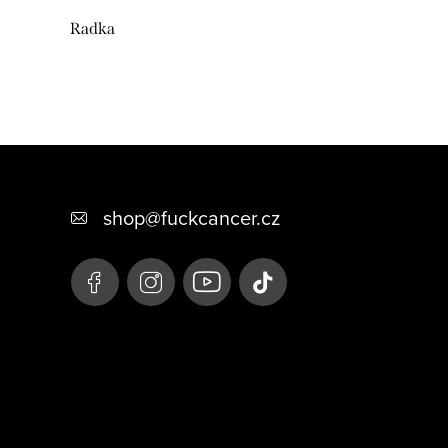
Radka
shop
@
fuckcancer.cz