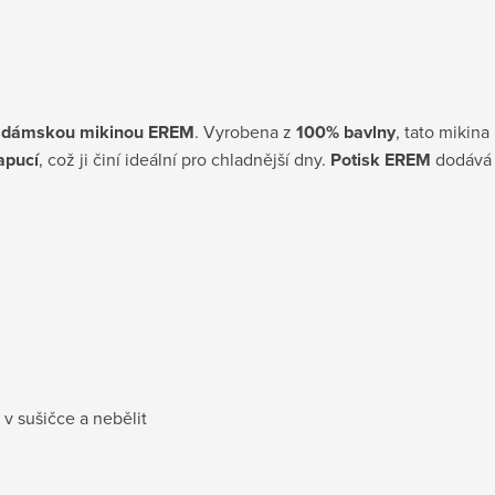
í
dámskou mikinou EREM
. Vyrobena z
100% bavlny
, tato mikina
apucí
, což ji činí ideální pro chladnější dny.
Potisk EREM
dodává 
 v sušičce a nebělit