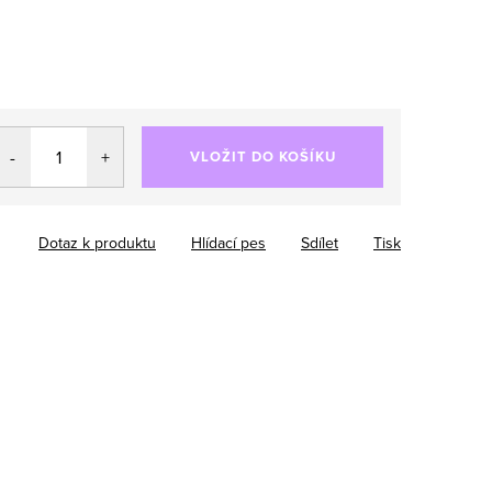
VLOŽIT DO KOŠÍKU
Dotaz k produktu
Hlídací pes
Sdílet
Tisk