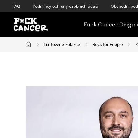
Přejít
FAQ
Podmínky ochrany osobních údajů
Obchodní pod
na
obsah
Fuck Cancer Origin
Limitované kolekce
Rock for People
R
Domů