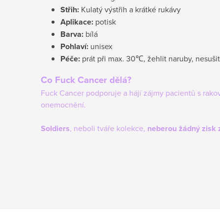
Střih:
Kulatý výstřih a krátké rukávy
Aplikace:
potisk
Barva:
bílá
Pohlaví:
unisex
Péče:
prát při max. 30℃, žehlit naruby, nesušit
Co Fuck Cancer dělá?
Fuck Cancer podporuje a hájí zájmy pacientů s rakov
onemocnění.
Soldiers
, neboli tváře kolekce,
neberou žádný zisk 