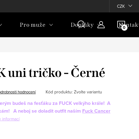
CZK
NÁKU
Pro muže
Doplňky
Kontak
KOŠÍ
 uni tričko - Černé
Kód produktu:
Zvolte variantu
drobnosti hodnocení
kterým budeš na fesťáku za FUCK velkýho krále!
A
olkám!
A neboj se doladit outfit naším
Fuck Cancer
e informací