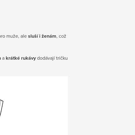
pro muže, ale
sluší i ženám
, což
h
a
krátké rukávy
dodávají tričku