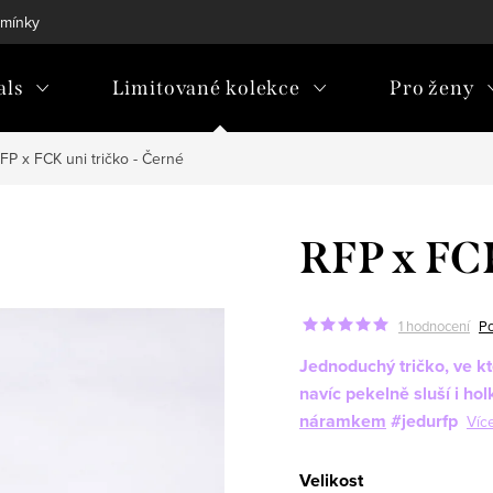
mínky
als
Limitované kolekce
Pro ženy
FP x FCK uni tričko - Černé
RFP x FCK
1 hodnocení
Po
Jednoduchý tričko, ve 
navíc pekelně sluší i h
náramkem
#jedurfp
Víc
Velikost