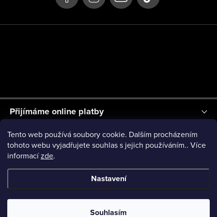
t
í
Přijímáme online platby
Tento web používá soubory cookie. Dalším procházením
Shoptet.cz
Zásilkovna
Brandbros
MessageOK
tohoto webu vyjadřujete souhlas s jejich používáním.. Více
informací
zde
.
TomášBederkaFoto
Nastavení
Copyright 2026
Fuck Cancer
. Všechna práva vyhrazena.
Souhlasím