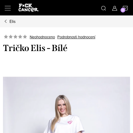
Přejít
N
na
obsah
Elis
K
Neohodnoceno
Podrobnosti hodnocení
Tričko Elis - Bílé