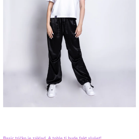
Basic tričko je základ. A tohle ti bude fakt slušet!