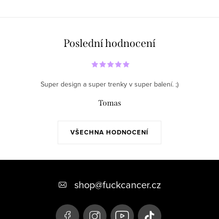
Poslední hodnocení
Super design a super trenky v super balení. ;)
Tomas
VŠECHNA HODNOCENÍ
Z
á
shop
@
fuckcancer.cz
p
a